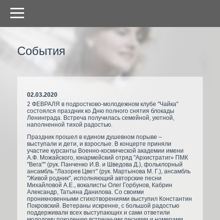
События
02.03.2020
2 ФЕВРАЛЯ в подростково-молодежном клубе "Чайка"
состоялся праздник ко Дню полного снятия блокады
Ленинграда. Встреча получилась семейной, уютной,
наполненной тихой радостью.
Праздник прошел в едином душевном порыве –
выступали и дети, и взрослые. В концерте приняли
участие курсанты Военно-космической академии имени
А.Ф. Можайского, юнармейский отряд "Архистратиг» ПМК
"Вега"" (рук. Панченко И.В. и Шведова Д.), фольклорный
ансамбль "Лазорев Цвет" (рук. Мартынова М. Г.), ансамбль
"Живой родник", исполняющий авторские песни
Михайловой А.Е., вокалисты Олег Горбунов, Кабрин
Александр, Татьяна Данилова. Со своими
проникновенными стихотворениями выступил Константин
Покровский. Ветераны искренне, с большой радостью
поддерживали всех выступающих и сами ответили
молодому поколению встречными песнями и номерами.